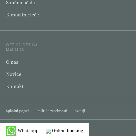
Sončna očala
Kontaktne leče
OPTIKA OTTICA
MALALAN
O nas
Novice
Kontakt
Splošni pogoji
Politika zasebnosti
Avtorji
2021 © Ottica Optika Malalan
Whatsapp
Online booking