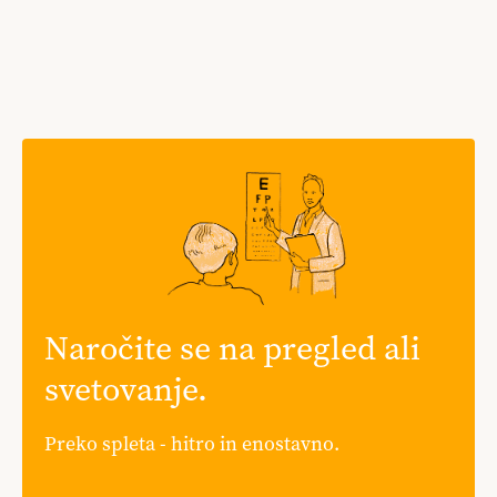
Naročite se na pregled ali
svetovanje.
Preko spleta - hitro in enostavno.