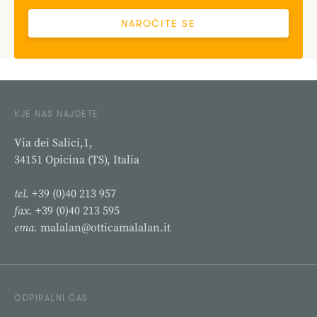
NAROČITE SE
KJE NAS NAJDETE
Via dei Salici,1,
34151 Opicina (TS), Italia
tel.
+39 (0)40 213 957
fax.
+39 (0)40 213 595
ema.
malalan@otticamalalan.it
ODPIRALNI ČAS