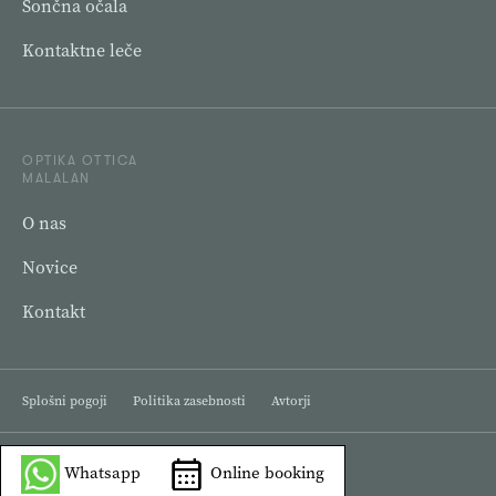
Sončna očala
Kontaktne leče
OPTIKA OTTICA
MALALAN
O nas
Novice
Kontakt
Splošni pogoji
Politika zasebnosti
Avtorji
2021 © Ottica Optika Malalan
Whatsapp
Online booking